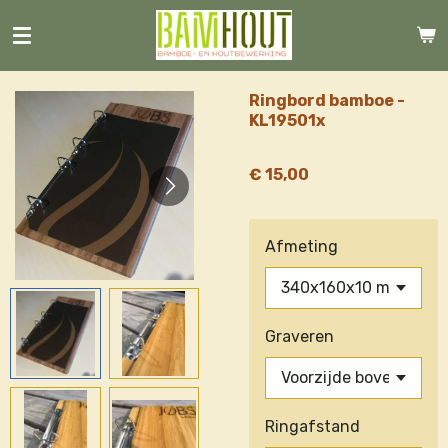
Ga
direct
naar
de
Ringbord bamboe -
hoofdinhoud
KL19501x
€ 15,00
Afmeting
Graveren
Ringafstand