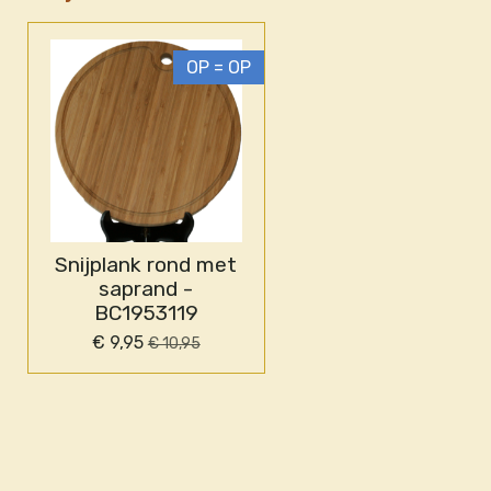
OP = OP
Snijplank rond met
saprand -
BC1953119
€ 9,95
€ 10,95