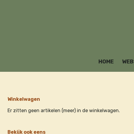
Ga
direct
naar
de
hoofdinhoud
HOME
WEB
Winkelwagen
Er zitten geen artikelen (meer) in de winkelwagen.
Bekijk ook eens