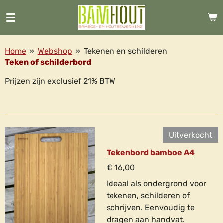
Ga
direct
naar
de
Home
»
Webshop
»
Tekenen en schilderen
hoofdinhoud
Teken of schilderbord
Prijzen zijn exclusief 21% BTW
Uitverkocht
Tekenbord bamboe A4
€ 16,00
Ideaal als ondergrond voor
tekenen, schilderen of
schrijven. Eenvoudig te
dragen aan handvat.