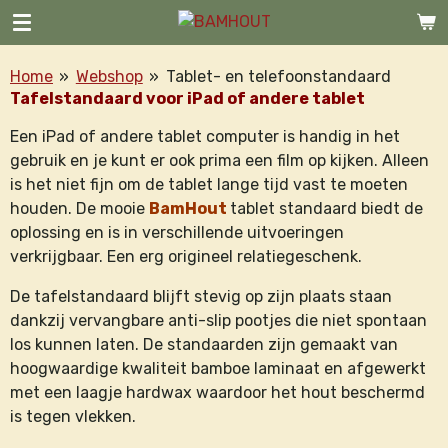
Ga
direct
naar
Home
»
Webshop
»
Tablet- en telefoonstandaard
de
Tafelstandaard voor iPad of andere tablet
hoofdinhoud
Een iPad of andere tablet computer is handig in het
gebruik en je kunt er ook prima een film op kijken. Alleen
is het niet fijn om de tablet lange tijd vast te moeten
houden. De mooie
BamHout
tablet standaard biedt de
oplossing en is in verschillende uitvoeringen
verkrijgbaar. Een erg origineel relatiegeschenk.
De tafelstandaard blijft stevig op zijn plaats staan
dankzij vervangbare anti-slip pootjes die niet spontaan
los kunnen laten. De standaarden zijn gemaakt van
hoogwaardige kwaliteit bamboe laminaat en afgewerkt
met een laagje hardwax waardoor het hout beschermd
is tegen vlekken.