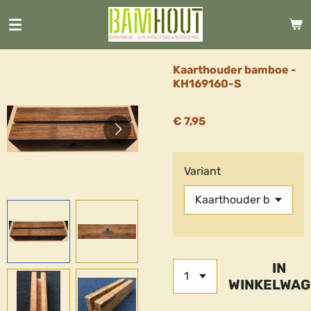
Ga
direct
naar
de
Kaarthouder bamboe -
hoofdinhoud
KH169160-S
€ 7,95
Variant
IN
WINKELWAG